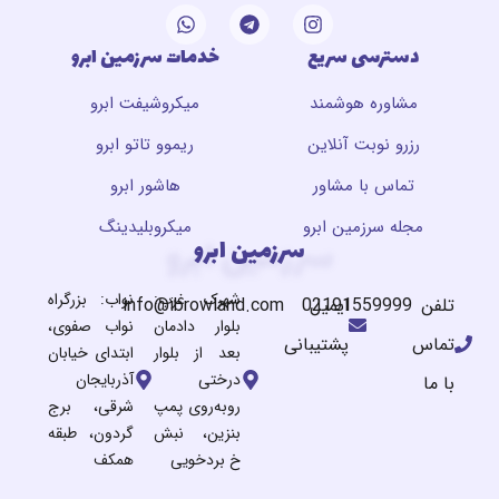
دسترسی سریع
خدمات سرزمین ابرو
مشاوره هوشمند
میکروشیفت ابرو
رزرو نوبت آنلاین
ریموو تاتو ابرو
تماس با مشاور
هاشور ابرو
مجله سرزمین ابرو
میکروبلیدینگ
سرزمین ابرو
سرزمین ابرو
شهرک غرب:
نواب: بزرگراه
تلفن
ایمیل
02191559999
info@ibrowland.com
بلوار دادمان
نواب صفوی،
تماس
پشتیبانی
بعد از بلوار
ابتدای خیابان
درختی
آذربایجان
با ما
روبه‌روی پمپ
شرقی، برج
بنزین، نبش
گردون، طبقه
خ بردخویی
همکف