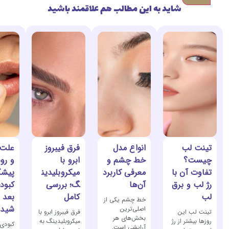
شاید به این مطالب هم علاقمند باشید
تینت لب
انواع مدل
فرق فیبروز
علت،
چیست؟
خط چشم و
ابرو با
و رو
تفاوت آن با
معرفی کاربرد
میکروبلیدین
پیشگ
رژ لب و برق
آن‌ها
گ؛ بررسی
کبود
لب
کامل
بعد ا
خط چشم یکی از
شیدی
اصلی‌ترین
تینت لب این
فرق فیبروز ابرو با
بخش‌های هر
روزها بیشتر از رژ
میکروبلیدینگ به
کبودی 
آرایشی است.