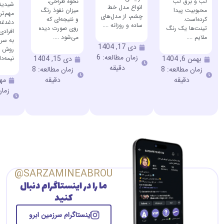
لب و برق لب
نحوه طراحی،
شیدین
انواع مدل خط
محبوبیت پیدا
میزان نفوذ رنگ
مهم‌تر
چشم، از مدل‌های
کرده‌است.
و نتیجه‌ای که
دغدغه
ساده و روزانه ....
تینت‌ها یک رنگ
روی صورت دیده
افراد
ملایم ....
می‌شود ....
به سرا
دی 17, 1404
روش ز
زمان مطالعه: 6
نیمه‌دا
بهمن 6, 1404
دی 15, 1404
دقیقه
زمان مطالعه: 8
زمان مطالعه: 8
دقیقه
دقیقه
مهر 9,
SARZAMINEABROU@
ما را در اینستاگرام دنبال
کنید
اینستاگرام سرزمین ابرو