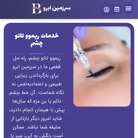
سرزمین ابرو
درباره ما
سرزمین ابرو
تماس با ما
رزرو نوبت
خدمات ریموو تاتو
چشم
ریموو تاتو چشم، راه حل
قطعی ما در سرزمین ابرو
برای بازگرداندن زیبایی
طبیعی و اعتمادبه‌نفس به
نگاه شماست. آن خط چشم
دائم یا بن مژه که سال‌ها
پیش با هیجان انجام دادید،
شاید امروز دیگر بازتابی از
سلیقه شما نباشد. ممکن
است رنگش به آبی، سبز یا