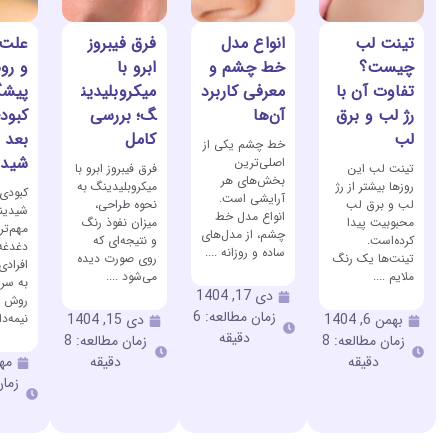
تینت لب
انواع مدل
فرق فیبروز
علت،
چیست؟
خط چشم و
ابرو با
و رو
تفاوت آن با
معرفی کاربرد
میکروبلیدین
پیشگ
رژ لب و برق
آن‌ها
گ؛ بررسی
کبود
لب
کامل
بعد ا
خط چشم یکی از
شیدی
اصلی‌ترین
تینت لب این
فرق فیبروز ابرو با
بخش‌های هر
روزها بیشتر از رژ
میکروبلیدینگ به
کبودی 
آرایشی است.
لب و برق لب
نحوه طراحی،
شیدین
انواع مدل خط
محبوبیت پیدا
میزان نفوذ رنگ
مهم‌تر
چشم، از مدل‌های
کرده‌است.
و نتیجه‌ای که
دغدغه
ساده و روزانه ....
تینت‌ها یک رنگ
روی صورت دیده
افراد
ملایم ....
می‌شود ....
به سرا
دی 17, 1404
روش ز
زمان مطالعه: 6
نیمه‌دا
بهمن 6, 1404
دی 15, 1404
دقیقه
زمان مطالعه: 8
زمان مطالعه: 8
دقیقه
دقیقه
مهر 9,