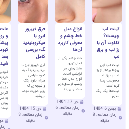
تینت لب
انواع مدل
فرق فیبروز
علت،
چیست؟
خط چشم و
ابرو با
و رو
تفاوت آن با
معرفی کاربرد
میکروبلیدین
پیشگ
رژ لب و برق
آن‌ها
گ؛ بررسی
کبود
لب
کامل
بعد ا
خط چشم یکی از
شیدی
اصلی‌ترین
تینت لب این
فرق فیبروز ابرو با
بخش‌های هر
روزها بیشتر از رژ
میکروبلیدینگ به
کبودی 
آرایشی است.
لب و برق لب
نحوه طراحی،
شیدین
انواع مدل خط
محبوبیت پیدا
میزان نفوذ رنگ
مهم‌تر
چشم، از مدل‌های
کرده‌است.
و نتیجه‌ای که
دغدغه
ساده و روزانه ....
تینت‌ها یک رنگ
روی صورت دیده
افراد
ملایم ....
می‌شود ....
به سرا
دی 17, 1404
روش ز
زمان مطالعه: 6
نیمه‌دا
بهمن 6, 1404
دی 15, 1404
دقیقه
زمان مطالعه: 8
زمان مطالعه: 8
دقیقه
دقیقه
مهر 9,