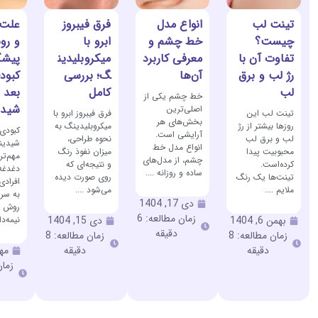
تینت لب
انواع مدل
فرق فیبروز
علت،
چیست؟
خط چشم و
ابرو با
و رو
تفاوت آن با
معرفی کاربرد
میکروبلیدین
پیشگ
رژ لب و برق
آن‌ها
گ؛ بررسی
کبود
لب
کامل
بعد ا
خط چشم یکی از
شیدی
اصلی‌ترین
تینت لب این
فرق فیبروز ابرو با
بخش‌های هر
روزها بیشتر از رژ
میکروبلیدینگ به
کبودی 
آرایشی است.
لب و برق لب
نحوه طراحی،
شیدین
انواع مدل خط
محبوبیت پیدا
میزان نفوذ رنگ
مهم‌تر
چشم، از مدل‌های
کرده‌است.
و نتیجه‌ای که
دغدغه
ساده و روزانه ....
تینت‌ها یک رنگ
روی صورت دیده
افراد
ملایم ....
می‌شود ....
به سرا
دی 17, 1404
روش ز
زمان مطالعه: 6
نیمه‌دا
بهمن 6, 1404
دی 15, 1404
دقیقه
زمان مطالعه: 8
زمان مطالعه: 8
دقیقه
دقیقه
مهر 9,